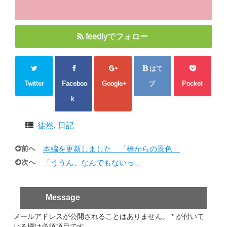
feedlyでフォロー
はて
Twitter
Faceboo
Google+
ブ
Pocket
k
徒然
,
日記
前へ
本編を更新しました 「橋からの景色」
次へ
「ううん、なんでもないっ」
Message
メールアドレスが公開されることはありません。
*
が付いて
いる欄は必須項目です