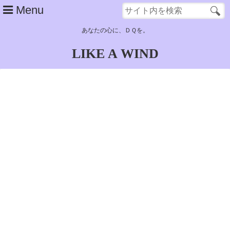
Menu
あなたの心に、ＤＱを。
LIKE A WIND
top
about
main contents
子供時代……サンタローズ～古代遺跡
青年時代（１）……奴隷生活～ラインハット旅立ち
青年時代（２）……ポートセルミ～結婚
青年時代（３）……結婚後（アルカパ）～デモンズタワー
青年時代（４）……グランバニア帰還～天空城浮上
青年時代（５）……天空城～大神殿