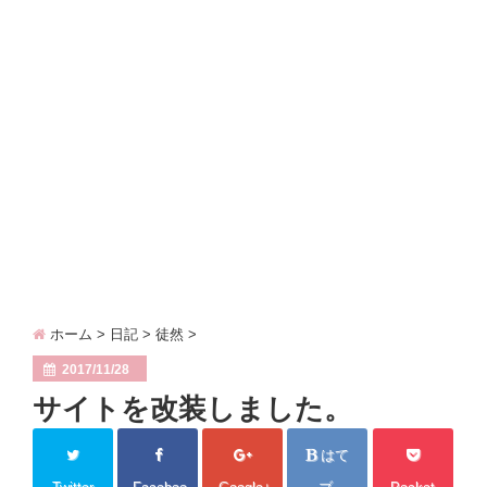
青年時代（６）……グランバニア～エンディング
side contents
diary
contact
ホーム
>
日記
>
徒然
>
2017/11/28
サイトを改装しました。
はて