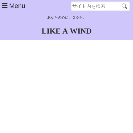
Menu
あなたの心に、ＤＱを。
LIKE A WIND
top
about
main contents
子供時代……サンタローズ～古代遺跡
青年時代（１）……奴隷生活～ラインハット旅立ち
青年時代（２）……ポートセルミ～結婚
青年時代（３）……結婚後（アルカパ）～デモンズタワー
青年時代（４）……グランバニア帰還～天空城浮上
青年時代（５）……天空城～大神殿