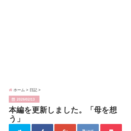
青年時代（６）……グランバニア～エンディング
side contents
diary
contact
ホーム
>
日記
>
2026/02/13
本編を更新しました。「母を想
う」