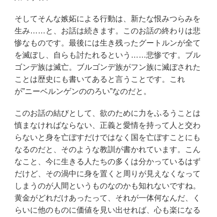
そしてそんな嫉妬による行動は、新たな恨みつらみを
生み……と、お話は続きます。このお話の終わりは悲
惨なものです。最後には生き残ったグートルンが全て
を滅ぼし、自らも討たれるという……悲惨です。ブル
ゴンデ族は滅亡。ブルゴンデ族がフン族に滅ぼされた
ことは歴史にも書いてあると言うことです。これ
が”ニーベルンゲンののろい”なのだと。
このお話の結びとして、欲のために力をふるうことは
慎まなければならない、正義と愛情を持って人と交わ
らないと身を亡ぼすだけではなく国を亡ぼすことにも
なるのだと、そのような教訓が書かれています。こん
なこと、今に生きる人たちの多くは分かっているはず
だけど、その渦中に身を置くと周りが見えなくなって
しまうのが人間というものなのかも知れないですね。
黄金がどれだけあったって、それが一体何なんだ、く
らいに他のものに価値を見い出せれば、心も楽になる