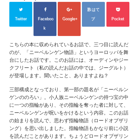
はて
Twitter
Faceboo
Google+
ブ
Pocket
k
こちらの本に収められているお話で、三つ目に読んだ
のが、「ニーベルンゲン物語」というヨーロッパを舞
台にしたお話です。このお話には、オーディンやジー
クフリート（私の読んだお話の中では、ジーグルト）
が登場します。聞いたこと、ありますよね？
三部構成となっており、第一部の題名が「ニーベルン
ゲンののろい」。小人族ニーベルンゲンの持つ宝の中
に一つの指輪があり、その指輪を奪った者に対して、
ニーベルンゲンが呪いをかけるという内容。このお話
の始まりを読んで、思わず指輪物語（ロードオブザリ
ング）を思い出しました。指輪物語もかなり前に小説
を読んだことがあります。ちょうどロードオブザリン