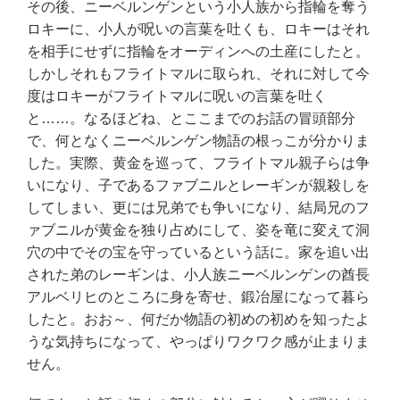
その後、ニーベルンゲンという小人族から指輪を奪う
ロキーに、小人が呪いの言葉を吐くも、ロキーはそれ
を相手にせずに指輪をオーディンへの土産にしたと。
しかしそれもフライトマルに取られ、それに対して今
度はロキーがフライトマルに呪いの言葉を吐く
と……。なるほどね、とここまでのお話の冒頭部分
で、何となくニーベルンゲン物語の根っこが分かりま
した。実際、黄金を巡って、フライトマル親子らは争
いになり、子であるファブニルとレーギンが親殺しを
してしまい、更には兄弟でも争いになり、結局兄のフ
ァブニルが黄金を独り占めにして、姿を竜に変えて洞
穴の中でその宝を守っているという話に。家を追い出
された弟のレーギンは、小人族ニーベルンゲンの酋長
アルベリヒのところに身を寄せ、鍛冶屋になって暮ら
したと。おお～、何だか物語の初めの初めを知ったよ
うな気持ちになって、やっぱりワクワク感が止まりま
せん。