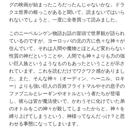
グの映画が始まったころだったんじゃないかな。ドラ
クエ世界の根っこがあると聞いて、読まないではいら
れないでしょうと、一度に全巻買って読みました。
このニーベルンゲン物語お話の冒頭で世界観が語られ
ているのですが、ヨーロッパの北の方に色々な神々が
住んでいて、それは人間や魔物とほとんど変わらない
性質の神だということや、人間でも神々よりも力の強
い巨人族というようなものもあったということが示さ
れています。これを読むだけでワクワク感がありまし
た。また、そんな神々（オーディン、ヘーニル、ロキ
ー）よりも強い巨人の百姓フライトマルやその息子の
ファブニルとレーギンやオトルという者たちが登場
し、彼らは皆が魔法使いで、かわうそに化けていた弟
のオトルをこの神々が殺してしまったからと、神々を
縛り上げてしまうという、神様ってなんだっけ？と思
わせる事態になってしまいます。