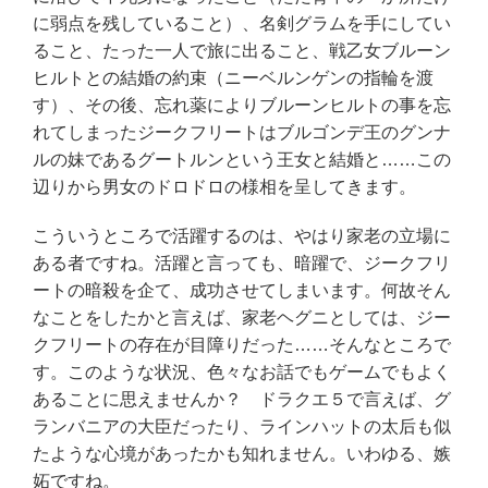
に弱点を残していること）、名剣グラムを手にしてい
ること、たった一人で旅に出ること、戦乙女ブルーン
ヒルトとの結婚の約束（ニーベルンゲンの指輪を渡
す）、その後、忘れ薬によりブルーンヒルトの事を忘
れてしまったジークフリートはブルゴンデ王のグンナ
ルの妹であるグートルンという王女と結婚と……この
辺りから男女のドロドロの様相を呈してきます。
こういうところで活躍するのは、やはり家老の立場に
ある者ですね。活躍と言っても、暗躍で、ジークフリ
ートの暗殺を企て、成功させてしまいます。何故そん
なことをしたかと言えば、家老ヘグニとしては、ジー
クフリートの存在が目障りだった……そんなところで
す。このような状況、色々なお話でもゲームでもよく
あることに思えませんか？ ドラクエ５で言えば、グ
ランバニアの大臣だったり、ラインハットの太后も似
たような心境があったかも知れません。いわゆる、嫉
妬ですね。