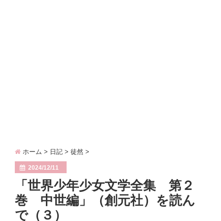
青年時代（６）……グランバニア～エンディング
side contents
diary
contact
ホーム
>
日記
>
徒然
>
2024/12/11
「世界少年少女文学全集 第２
巻 中世編」（創元社）を読ん
で（３）