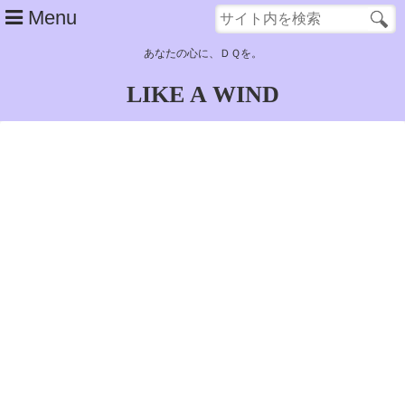
Menu
あなたの心に、ＤＱを。
LIKE A WIND
top
about
main contents
子供時代……サンタローズ～古代遺跡
青年時代（１）……奴隷生活～ラインハット旅立ち
青年時代（２）……ポートセルミ～結婚
青年時代（３）……結婚後（アルカパ）～デモンズタワー
青年時代（４）……グランバニア帰還～天空城浮上
青年時代（５）……天空城～大神殿