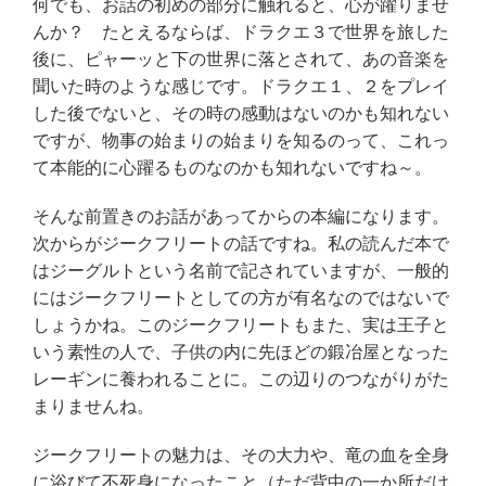
何でも、お話の初めの部分に触れると、心が躍りませ
んか？ たとえるならば、ドラクエ３で世界を旅した
後に、ピャーッと下の世界に落とされて、あの音楽を
聞いた時のような感じです。ドラクエ１、２をプレイ
した後でないと、その時の感動はないのかも知れない
ですが、物事の始まりの始まりを知るのって、これっ
て本能的に心躍るものなのかも知れないですね～。
そんな前置きのお話があってからの本編になります。
次からがジークフリートの話ですね。私の読んだ本で
はジーグルトという名前で記されていますが、一般的
にはジークフリートとしての方が有名なのではないで
しょうかね。このジークフリートもまた、実は王子と
いう素性の人で、子供の内に先ほどの鍛冶屋となった
レーギンに養われることに。この辺りのつながりがた
まりませんね。
ジークフリートの魅力は、その大力や、竜の血を全身
に浴びて不死身になったこと（ただ背中の一か所だけ