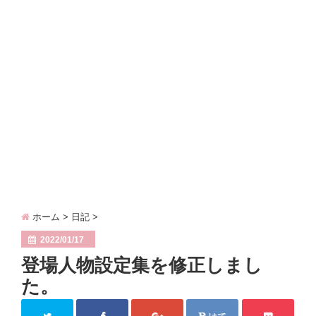
青年時代（６）……グランバニア～エンディング
side contents
diary
contact
ホーム
>
日記
>
2022/01/17
登場人物設定集を修正しまし
た。