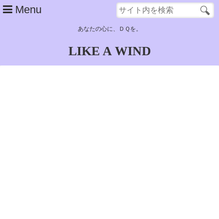
Menu
あなたの心に、ＤＱを。
LIKE A WIND
top
about
main contents
子供時代……サンタローズ～古代遺跡
青年時代（１）……奴隷生活～ラインハット旅立ち
青年時代（２）……ポートセルミ～結婚
青年時代（３）……結婚後（アルカパ）～デモンズタワー
青年時代（４）……グランバニア帰還～天空城浮上
青年時代（５）……天空城～大神殿